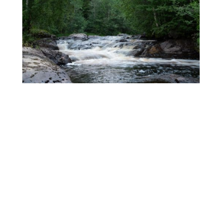
Holistic harmony
par
Jaclyn
|
Nov 15, 2023
|
Non classé
« To make the sick well is NOT the duty of the
operator, but to ADJUST a part or the whole of the
system, in order that the rivers of life may flow in &
irrigate the famishing fields. » A.T. STILL Thus, what is
the best & true way for the osteopath to be able...